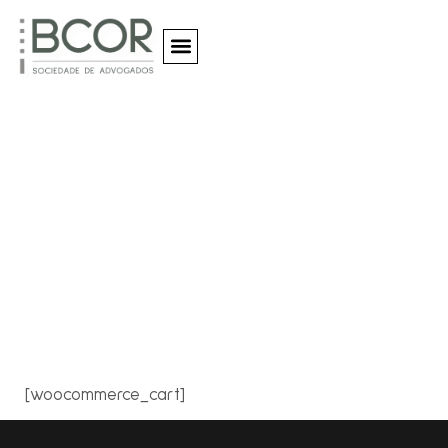
Quem Somos
Cart
[woocommerce_cart]